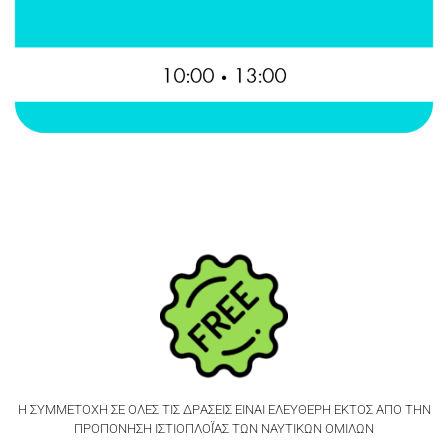
Η ΣΥΜΜΕΤΟΧH ΣΕ OΛΕΣ ΤΙΣ ΔΡAΣΕΙΣ ΕIΝΑΙ ΕΛΕYΘΕΡΗ ΕΚΤOΣ ΑΠO ΤΗΝ
ΠΡΟΠOΝΗΣΗ ΙΣΤΙΟΠΛΟΪ́ΑΣ ΤΩΝ ΝΑΥΤΙΚΩΝ ΟΜIΛΩΝ