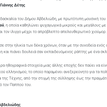
-Γιάννης Δέτης
.
 διδασκαλία του Δήμου Αβδελιώδη, με πρωτότυπη μουσική του
νού
, η οποία καθηλώνει ψυχαγωγικά μικρούς και μεγάλους με 
αι τον ίλιγγο μέχρι το απρόβλεπτο απελευθερωτικό χιούμορ.
ε στην ηλικία των δέκα χρόνων, όταν με την συνοδεία ενός 
η και πιάνει δουλειά σαν εκπαιδευόμενος ράπτης με ένα σκ
ρα ηθογραφικά στοιχεία μιας άλλης εποχής δεν παύει να είνα
κού ελληνισμού, το οποίο παραμένει ανεξερεύνητο για τα π
α της Τέχνης, από την στιγμή της σύλληψης έως την πραγμά
ό τον Παππού του.
Αβδελιώδης