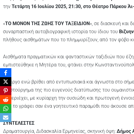
την
Τετάρτη 16 Ιουλίου 2025, 21:30, στο Θέατρο Πάρκου Άι
«
ΤΟ ΜΟΝΟΝ ΤΗΣ ΖΩΗΣ ΤΟΥ ΤΑΞΕΙΔΙΟΝ
», σε διασκευή και
συναρπαστική αυτοβιογραφική ιστορία του ίδιου του
Βιζυη
πλήθους αισθημάτων που το πλημμυρίζουν, από τον φόβο κ
Αισθήματα πραγματικών και φανταστικών ταξιδιών που έζησ
εμπιστεύθηκε η Μητέρα του, φτάνει στην Κωνσταντινούπολ
Το έργο ενώ βρίθει από εντυπωσιακά και άγνωστα στο σήμε
αριστούργημα της πιο ευγενούς διατύπωσης του ουμανιστι
εμπεριέχει, με κυρίαρχη την ουσιώδη και πρωτογενή έννοι
που το γράφει σαν ένα γοητευτικό παραμύθι που άκουσε απ
ΣΥΝΤΕΛΕΣΤΕΣ
Δραματουργία, Διδασκαλία Ερμηνείας, σκηνική όψη:
Δήμος 