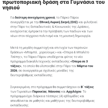
πρωτοποριακή δράση στα Γυμνάσια του
νησιού
Για
δεύτερη συνεχόμενη χρονιά
, το Πάρκο Πάρου
συνεργάζεται με την
Εθνική Λυρική Σκηνή (ΕΛΣ)
και φιλοξενεί
στην Πάρο τις Εκπαιδευτικές & Κοινωνικές της Δράσεις,
ενισχύοντας έμπρακτα την πρόσβαση των παιδιών και των
νέων στον σύγχρονο πολιτισμό και τη μουσική δημιουργία.
Μετά τη μεγάλη συμμετοχή και επιτυχία των περσινών
δράσεων
«Μπαμπά… χορεύουμε;»
και
«Όπερα & Μπαλέτο
Τσέπης»
, το Πάρκο Πάρου υποδέχεται φέτος το νέο
πρόγραμμα διακαλλιτεχνικής εκπαίδευσης
«Όπερα σε 3
τάξεις»
, το οποίο θα υλοποιηθεί στην Πάρο τον
Μάρτιο του
2026
, σε συνεργασία με σχολικές μονάδες της
δευτεροβάθμιας εκπαίδευσης.
Συγκεκριμένα, στο πρόγραμμα θα συμμετάσχουν οι
Β΄ τάξεις
των Γυμνασίων
Παροικίας
,
Νάουσας
και
Αρχιλόχου
. Το
πρόγραμμα έχει διάρκεια τέσσερις (4) εβδομάδες και
απευθύνεται σε μαθητές και μαθήτριες της δευτεροβάθμιας
εκπαίδευσης.