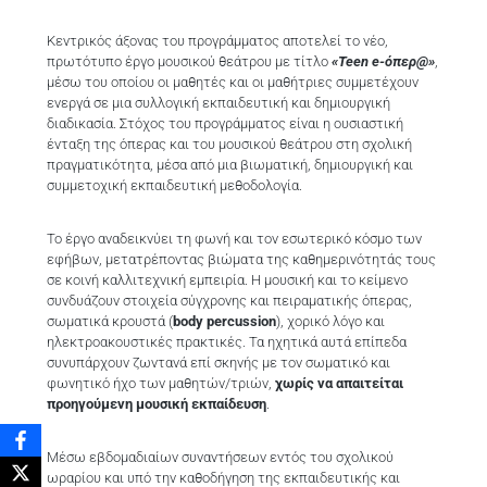
Κεντρικός άξονας του προγράμματος αποτελεί το νέο,
πρωτότυπο έργο μουσικού θεάτρου με τίτλο
«Teen e-όπερ@»
,
μέσω του οποίου οι μαθητές και οι μαθήτριες συμμετέχουν
ενεργά σε μια συλλογική εκπαιδευτική και δημιουργική
διαδικασία. Στόχος του προγράμματος είναι η ουσιαστική
ένταξη της όπερας και του μουσικού θεάτρου στη σχολική
πραγματικότητα, μέσα από μια βιωματική, δημιουργική και
συμμετοχική εκπαιδευτική μεθοδολογία.
Το έργο αναδεικνύει τη φωνή και τον εσωτερικό κόσμο των
εφήβων, μετατρέποντας βιώματα της καθημερινότητάς τους
σε κοινή καλλιτεχνική εμπειρία. Η μουσική και το κείμενο
συνδυάζουν στοιχεία σύγχρονης και πειραματικής όπερας,
σωματικά κρουστά (
body percussion
), χορικό λόγο και
ηλεκτροακουστικές πρακτικές. Τα ηχητικά αυτά επίπεδα
συνυπάρχουν ζωντανά επί σκηνής με τον σωματικό και
φωνητικό ήχο των μαθητών/τριών,
χωρίς να απαιτείται
προηγούμενη μουσική εκπαίδευση
.
Μέσω εβδομαδιαίων συναντήσεων εντός του σχολικού
ωραρίου και υπό την καθοδήγηση της εκπαιδευτικής και